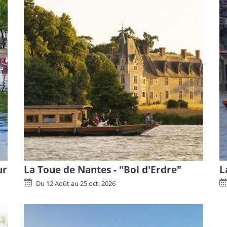
ur
La Toue de Nantes - "Bol d'Erdre"
L
Du
12 Août
au
25 oct. 2026