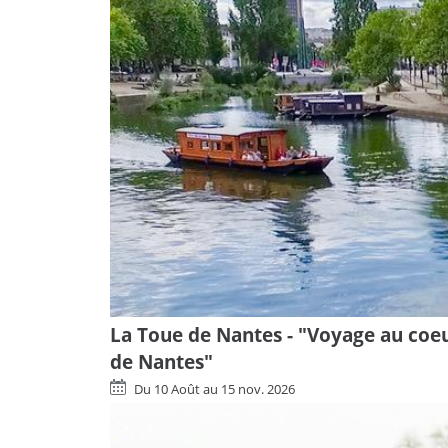
ligne
La Toue de Nantes - "Voyage au coe
de Nantes"
Du
10 Août
au
15 nov. 2026